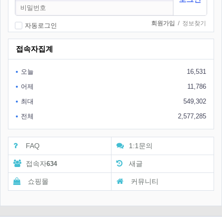
회원가입
/
정보찾기
자동로그인
접속자집계
오늘
16,531
어제
11,786
최대
549,302
전체
2,577,285
FAQ
1:1문의
접속자
새글
634
쇼핑몰
커뮤니티