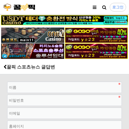
로그인
꿀픽 스포츠뉴스 글답변