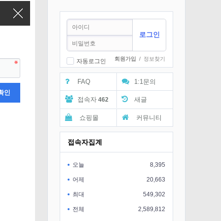
회원가입
/
정보찾기
자동로그인
FAQ
1:1문의
접속자
새글
462
쇼핑몰
커뮤니티
접속자집계
오늘
8,395
어제
20,663
최대
549,302
전체
2,589,812