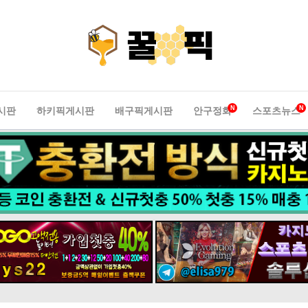
N
N
시판
하키픽게시판
배구픽게시판
안구정화
스포츠뉴스