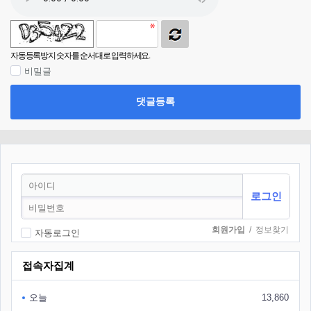
자동등록방지 숫자를 순서대로 입력하세요.
비밀글
댓글등록
회원가입
/
정보찾기
자동로그인
접속자집계
오늘
13,860