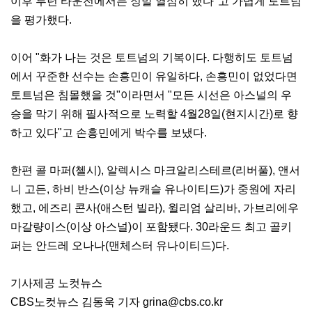
이후 루턴 타운전에서는 정말 열심히 했다"고 가볍게 토트넘
을 평가했다.
이어 "화가 나는 것은 토트넘의 기복이다. 다행히도 토트넘
에서 꾸준한 선수는 손흥민이 유일하다, 손흥민이 없었다면
토트넘은 침몰했을 것"이라면서 "모든 시선은 아스널의 우
승을 막기 위해 필사적으로 노력할 4월28일(현지시간)로 향
하고 있다"고 손흥민에게 박수를 보냈다.
한편 콜 마퍼(첼시), 알렉시스 마크알리스테르(리버풀), 앤서
니 고든, 하비 반스(이상 뉴캐슬 유나이티드)가 중원에 자리
했고, 에즈리 콘사(애스턴 빌라), 윌리엄 살리바, 가브리에우
마갈량이스(이상 아스널)이 포함됐다. 30라운드 최고 골키
퍼는 안드레 오나나(맨체스터 유나이티드)다.
기사제공 노컷뉴스
CBS노컷뉴스 김동욱 기자
grina@cbs.co.kr