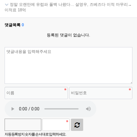
정말 오랜만에 유럽파 풀백 나왔다... 설영우, 즈베즈다 이적 마무리→
이적료 18억
댓글목록
0
등록된 댓글이 없습니다.
자동등록방지 숫자를 순서대로 입력하세요.