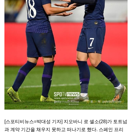
[스포티비뉴스=박대성 기자] 지오바니 로 셀소(28)가 토트넘
과 계약 기간을 채우지 못하고 떠나기로 했다. 스페인 프리