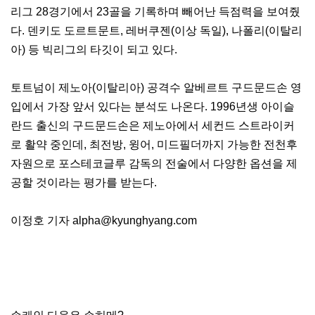
리그 28경기에서 23골을 기록하며 빼어난 득점력을 보여줬
다. 덴키도 도르트문트, 레버쿠젠(이상 독일), 나폴리(이탈리
아) 등 빅리그의 타깃이 되고 있다.
토트넘이 제노아(이탈리아) 공격수 알베르트 구드문드손 영
입에서 가장 앞서 있다는 분석도 나온다. 1996년생 아이슬
란드 출신의 구드문드손은 제노아에서 세컨드 스트라이커
로 활약 중인데, 최전방, 윙어, 미드필더까지 가능한 전천후
자원으로 포스테코글루 감독의 전술에서 다양한 옵션을 제
공할 것이라는 평가를 받는다.
이정호 기자
alpha@kyunghyang.com